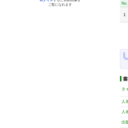
ログイン
すると表紙画像を
No.
ご覧になれます
1
書
タ
人
人
出