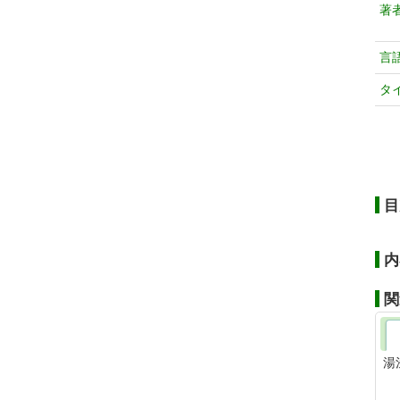
著
言
タ
目
内
関
湯