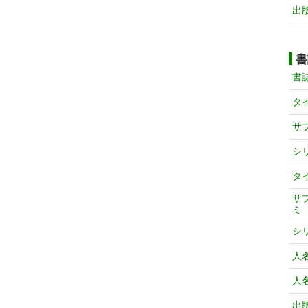
出
書
書
タ
サ
シ
タ
サ
ミ
シ
人
人
出