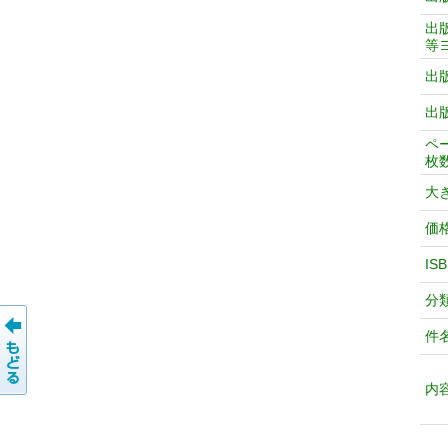
出
等
出
出
ペ
枚
大
価
IS
分
件
内