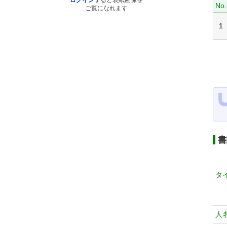
ログイン
すると表紙画像を
No.
ご覧になれます
1
書
タ
人