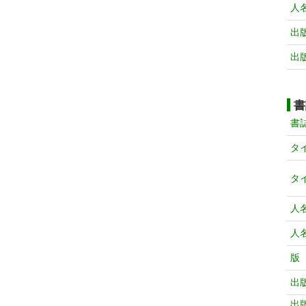
人
出
出
書
書
タ
タ
人
人
版
出
出