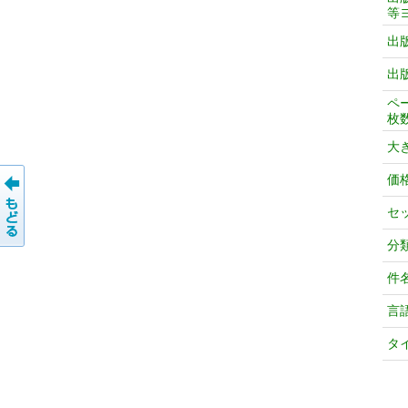
等
出
出
ペ
枚
大
価
セ
分
件
言
タ