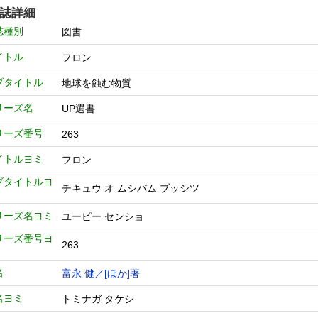
誌詳細
誌種別
図書
イトル
フロン
ブタイトル
地球を蝕む物質
リーズ名
UP選書
リーズ番号
263
イトルヨミ
フロン
ブタイトルヨ
チキュウ オ ムシバム ブッシツ
リーズ名ヨミ
ユーピー センショ
リーズ番号ヨ
263
名
富永 健／[ほか]著
名ヨミ
トミナガ タケシ