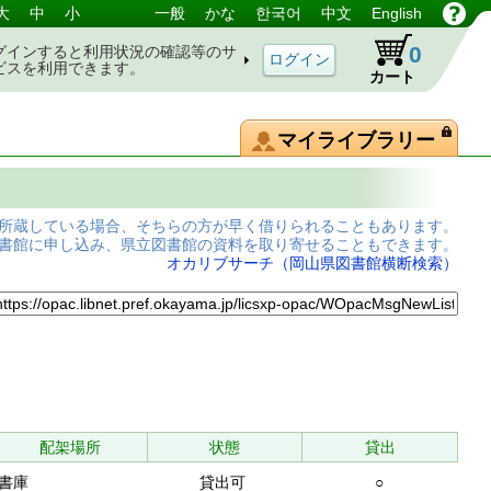
大
中
小
一般
かな
한국어
中文
English
0
グインすると利用状況の確認等のサ
ビスを利用できます。
カート
マイライブラリー
所蔵している場合、そちらの方が早く借りられることもあります。
書館に申し込み、県立図書館の資料を取り寄せることもできます。
オカリブサーチ（岡山県図書館横断検索）
配架場所
状態
貸出
書庫
貸出可
○