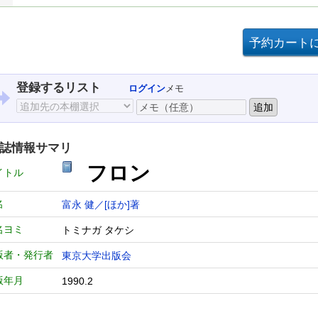
登録するリスト
ログイン
メモ
誌情報サマリ
フロン
イトル
名
富永 健／[ほか]著
名ヨミ
トミナガ タケシ
版者・発行者
東京大学出版会
版年月
1990.2