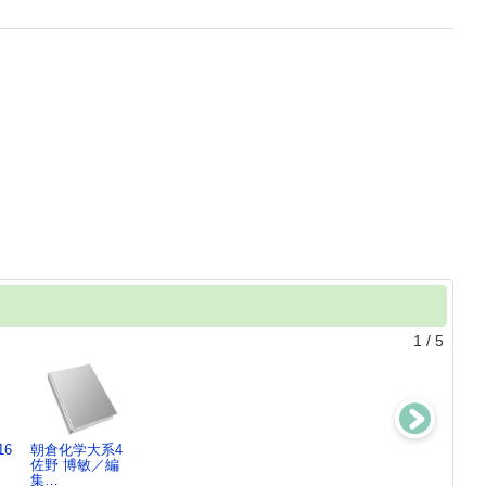
1
/
5
6
朝倉化学大系4
朝倉化学大系1
経済社会学キー
朝倉化学大系8
佐野 博敏／編
佐野 博敏／編
ワード集
佐野 博敏／編
集…
集…
経済社会学会／
集…