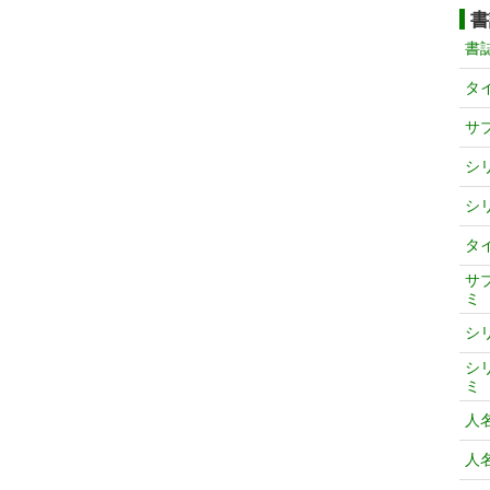
書
書
タ
サ
シ
シ
タ
サ
ミ
シ
シ
ミ
人
人