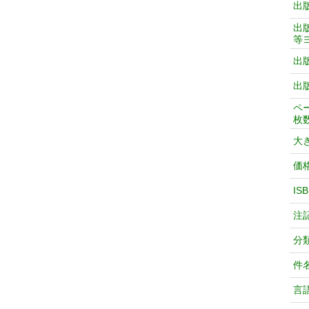
出
出
等
出
出
ペ
枚
大
価
IS
注
分
件
言