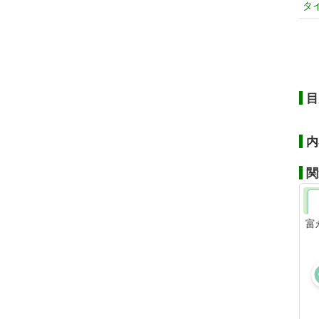
タ
目
内
関
富