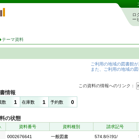
岡山県立図書館 蔵書検索・予約システム
ロ
ー
テーマ資料
ご利用の地域の図書館が
また、ご利用の地域の図
この資料の情報へのリンク：
書情報
1
1
0
蔵数
在庫数
予約数
料の状態
.
資料番号
資料種別
請求記号
0002676641
一般図書
574.8/ﾄﾐ91/