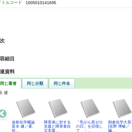
イトルコード
1005010141695
次
容細目
連資料
同じ著者
同じ分類
同じ件名
永 健
放射化学概論
障害者に対する
「乳がん死ゼロ
朝倉化学大系1
富永 健／著,
支援と障害者自
の日」を目指し
[佐野 博敏／
佐…
立支援…
て ：…
編…