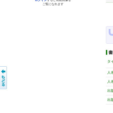
ログイン
すると表紙画像を
ご覧になれます
書
タ
人
人
出
出