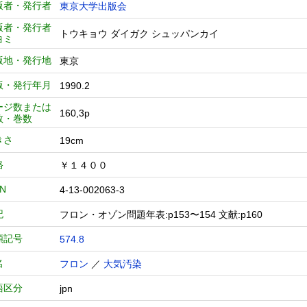
版者・発行者
東京大学出版会
版者・発行者
トウキョウ ダイガク シュッパンカイ
ヨミ
版地・発行地
東京
版・発行年月
1990.2
ージ数または
160,3p
数・巻数
きさ
19cm
格
￥１４００
BN
4-13-002063-3
記
フロン・オゾン問題年表:p153〜154 文献:p160
類記号
574.8
名
フロン
／
大気汚染
語区分
jpn