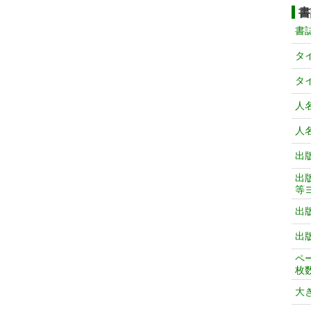
書
書
タ
タ
人
人
出
出
等
出
出
ペ
枚
大