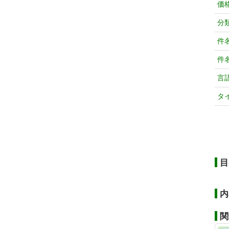
価
分
件
件
言
タ
目
内
関