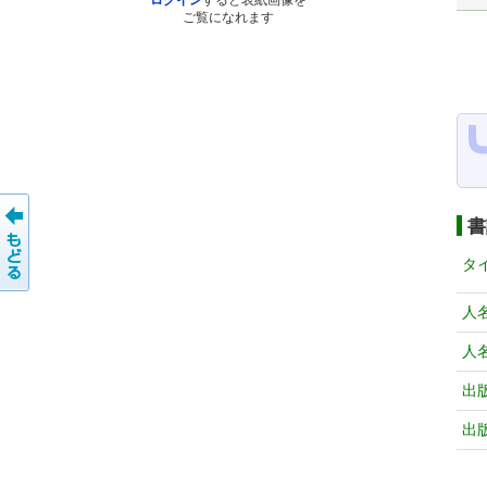
ログイン
すると表紙画像を
ご覧になれます
書
タ
人
人
出
出