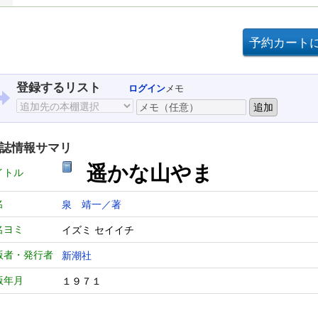
登録するリスト
ログイン
メモ
誌情報サマリ
遥かな山やま
イトル
名
泉 靖一／著
名ヨミ
イズミ セイイチ
版者・発行者
新潮社
版年月
１９７１