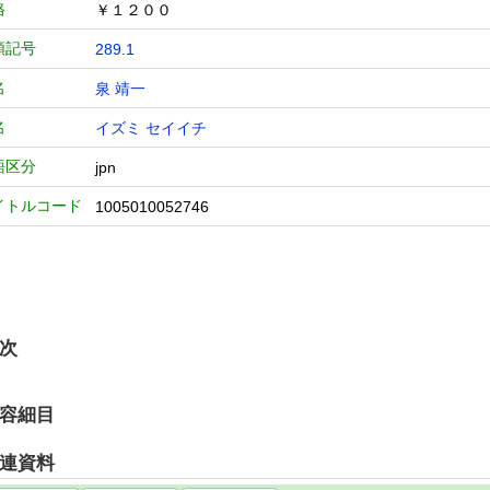
格
￥１２００
類記号
289.1
名
泉 靖一
名
イズミ セイイチ
語区分
jpn
イトルコード
1005010052746
次
容細目
連資料