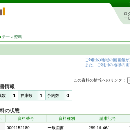
岡山県立図書館 蔵書検索・予約システム
ロ
ー
テーマ資料
ご利用の地域の図書館が
また、ご利用の地域の図
この資料の情報へのリンク：
書情報
1
1
0
蔵数
在庫数
予約数
料の状態
.
資料番号
資料種別
請求記号
0001152180
一般図書
289.1/I-46/