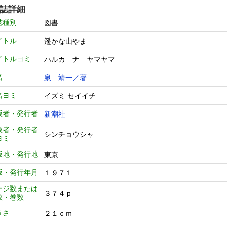
誌詳細
誌種別
図書
イトル
遥かな山やま
イトルヨミ
ハルカ ナ ヤマヤマ
名
泉 靖一／著
名ヨミ
イズミ セイイチ
版者・発行者
新潮社
版者・発行者
シンチョウシャ
ヨミ
版地・発行地
東京
版・発行年月
１９７１
ージ数または
３７４ｐ
数・巻数
きさ
２１ｃｍ