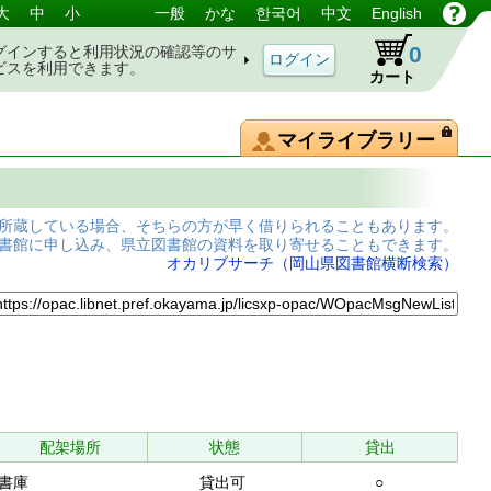
大
中
小
一般
かな
한국어
中文
English
0
グインすると利用状況の確認等のサ
ビスを利用できます。
カート
マイライブラリー
所蔵している場合、そちらの方が早く借りられることもあります。
書館に申し込み、県立図書館の資料を取り寄せることもできます。
オカリブサーチ（岡山県図書館横断検索）
配架場所
状態
貸出
書庫
貸出可
○